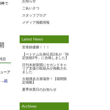
お知らせ
相棒で
ごあいさつ
スタッフブログ
メディア掲載情報
Latest News
開
安青錦優勝！！！
【ベトナム出身社員2名が「特
定技能2号」に合格しました】
01日
日刊木材新聞にセカンドキャ
リア支援の取組みが掲載され
ました
ニューア
大相撲名古屋場所！【期間限
 …
続
定掲載】
夏季休業日のお知らせ
Archives