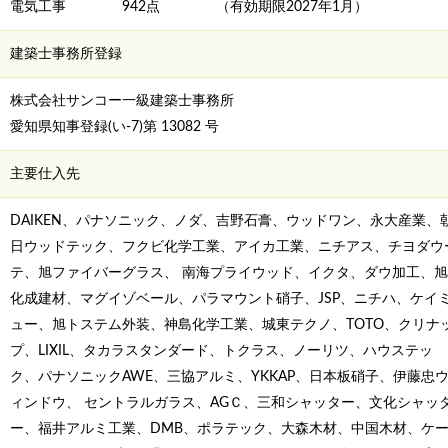
電気工事 942点 （有効期限2027年1月）
建築士事務所登録
株式会社サンコー一級建築士事務所
愛知県知事登録(い-7)第 13082 号
主要仕入先
DAIKEN、パナソニック、ノダ、吉野石膏、ウッドワン、永大産業、
日ウッドテック、フクビ化学工業、アイカ工業、ニチアス、チヨダウ
テ、旭ファイバーグラス、 南海プライウッド、イクタ、ダウ加工、旭
化成建材、マグイゾベール、パラマウント硝子、JSP、ニチハ、ケイ
ュー、旭トステム外装、神島化学工業、城東テクノ、TOTO、クリナ
プ、LIXIL、タカラスタンダード、トクラス、ノーリツ、ハウステッ
ク、パナソニックAWE、三協アルミ、YKKAP、日本板硝子、伊藤忠
ィンドウ、 セントラルガラス、AGＣ、三和シャッター、文化シャッ
ー、福井アルミ工業、DMB、ポラテック、大森木材、中国木材、ケ