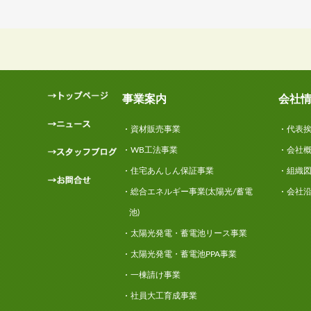
事業案内
会社
資材販売事業
代表
WB工法事業
会社
住宅あんしん保証事業
組織
総合エネルギー事業(太陽光/蓄電
会社
池)
太陽光発電・蓄電池リース事業
太陽光発電・蓄電池PPA事業
一棟請け事業
社員大工育成事業