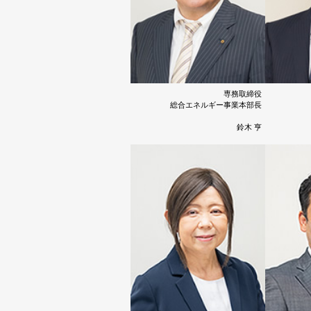
専務取締役
総合エネルギー事業本部長
鈴木 亨