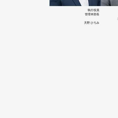
執行役員
管理本部長
天野 ひろみ