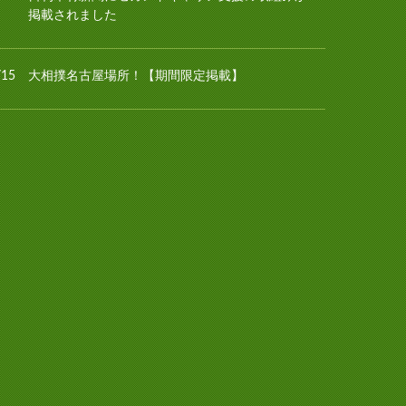
掲載されました
/15
大相撲名古屋場所！【期間限定掲載】
/13
夏季休業日のお知らせ
/10
林経新聞にセカンドキャリア支援の取組みが掲載
されました
/06
安青錦関・安治川部屋との熱い交流！
/06
亀マニア募集中！
/02
安治川部屋の力士が就業体験