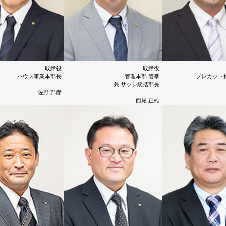
取締役
取締役
ハウス事業本部長
管理本部 管掌
プレカット
兼 サッシ統括部長
佐野 邦彦
西尾 正雄