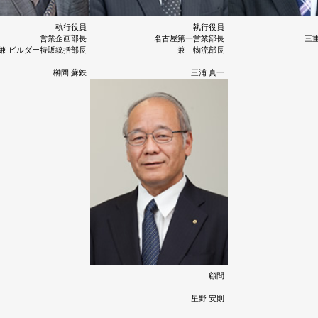
執行役員
執行役員
営業企画部長
名古屋第一営業部長
三
兼 ビルダー特販統括部長
兼 物流部長
榊間 蘇鉄
三浦 真一
顧問
星野 安則