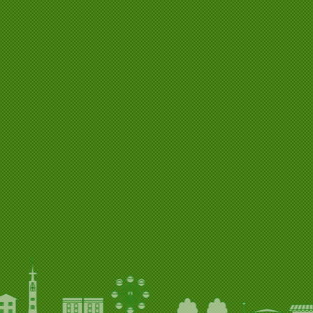
/02
中日スポーツWEB版にセカンドキャリア支援の
取組みが掲載されました
/02
スポーツ報知WEB版にセカンドキャリア支援の
取組みが掲載されました
/01
関東支店を開設しました
/11
安青錦関の大関昇進パーティーにお招きいただき
ました
/01
ベトナム人技能実習生の入社式を実施しました