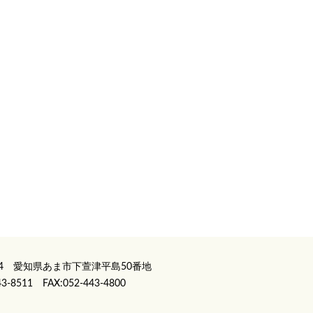
114 愛知県あま市下萱津平島50番地
43-8511 FAX:052-443-4800