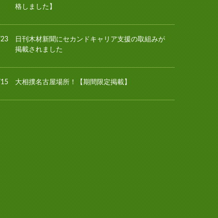
格しました】
/23
日刊木材新聞にセカンドキャリア支援の取組みが
掲載されました
/15
大相撲名古屋場所！【期間限定掲載】
/13
夏季休業日のお知らせ
/10
林経新聞にセカンドキャリア支援の取組みが掲載
されました
/06
安青錦関・安治川部屋との熱い交流！