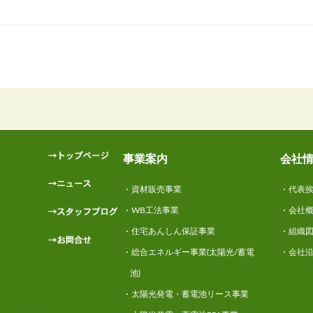
事業案内
会社
資材販売事業
代表
WB工法事業
会社
住宅あんしん保証事業
組織
総合エネルギー事業(太陽光/蓄電
会社
池)
太陽光発電・蓄電池リース事業