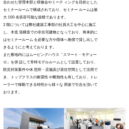
合わせた管理本部と研修会やミーテ ィングを目的とした
セミナールームで構成されており、セミナー ルームは最
大 100 名収容可能な規模であります。
2 階については弊社建築工事部の社員大工を中心に施工
し、木造 混構造での非住宅建物となっており、将来的に
はセミナールーム を必要な方や団体へ無償で貸し出しで
きるようにと考えておりま す。
また敷地内にはムービングハウス「スマート・モデュー
ロ」を併 設して常時モデルルームとして設置しており、
防災対策案件や休 憩所・店舗及び居住空間として活用で
き、トップクラスの耐震性 や断熱性も有しており、トレ
ーラーで移動できる特性から様々な 用途で引合を頂いて
おります。