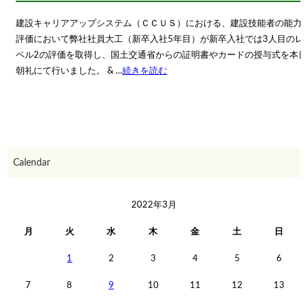
建設キャリアアップシステム（ＣＣＵＳ）における、建設技能者の能力
評価において弊社社員大工（新卒入社5年目）が新卒入社では3人目のレ
ベル2の評価を取得し、国土交通省からの証明書やカードの授与式を本日
朝礼にて行いました。 & …
続きを読む
Calendar
2022年3月
月
火
水
木
金
土
日
1
2
3
4
5
6
7
8
9
10
11
12
13