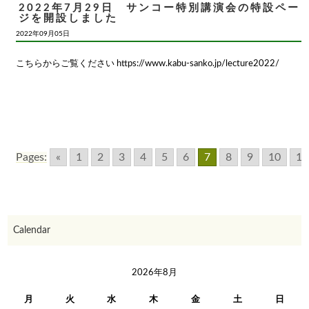
2022年7月29日 サンコー特別講演会の特設ペー
ジを開設しました
2022年09月05日
こちらからご覧ください https://www.kabu-sanko.jp/lecture2022/
Pages:
«
1
2
3
4
5
6
7
8
9
10
11
Calendar
2026年8月
月
火
水
木
金
土
日