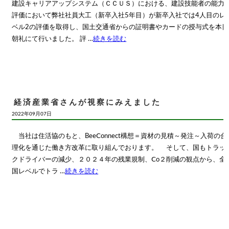
建設キャリアアップシステム（ＣＣＵＳ）における、建設技能者の能力
評価において弊社社員大工（新卒入社5年目）が新卒入社では4人目のレ
ベル2の評価を取得し、国土交通省からの証明書やカードの授与式を本日
朝礼にて行いました。 評 …
続きを読む
経済産業省さんが視察にみえました
2022年09月07日
当社は住活協のもと、BeeⅭonnect構想＝資材の見積～発注～入荷の合
理化を通じた働き方改革に取り組んでおります。 そして、国もトラッ
クドライバーの減少、２０２４年の残業規制、Ⅽo２削減の観点から、全
国レベルでトラ …
続きを読む