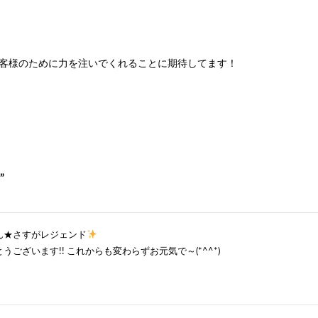
客様のために力を注いでくれることに期待してます！
”
ん★さすがレジェンド
うございます!! これからも変わらずお元気で～(*^^*)