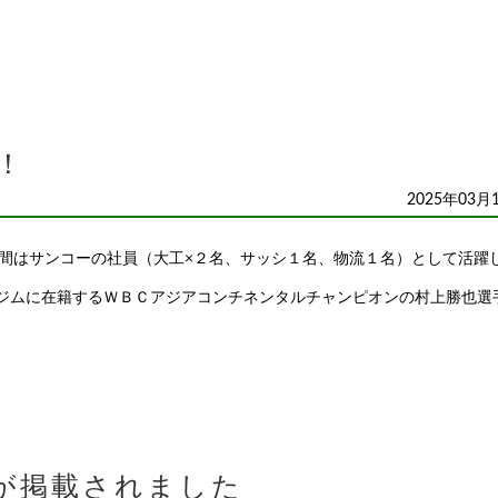
！
2025年03月
間はサンコーの社員（大工×２名、サッシ１名、物流１名）として活躍
 同ジムに在籍するＷＢＣアジアコンチネンタルチャンピオンの村上勝也選
が掲載されました