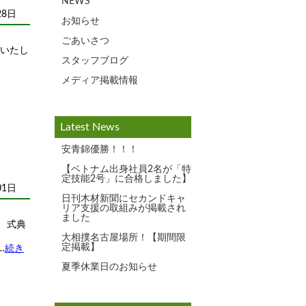
NEWS
28日
お知らせ
ごあいさつ
得いたし
スタッフブログ
メディア掲載情報
Latest News
安青錦優勝！！！
【ベトナム出身社員2名が「特
定技能2号」に合格しました】
01日
日刊木材新聞にセカンドキャ
リア支援の取組みが掲載され
ました
 式典
大相撲名古屋場所！【期間限
定掲載】
…
続き
夏季休業日のお知らせ