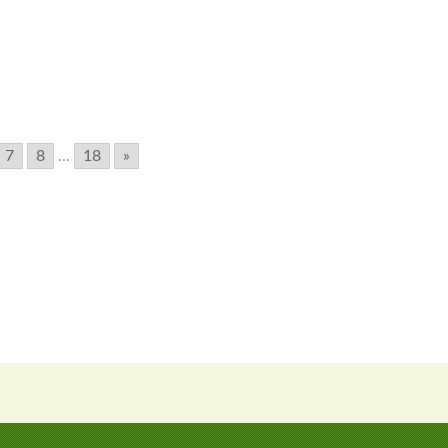
7
8
...
18
»